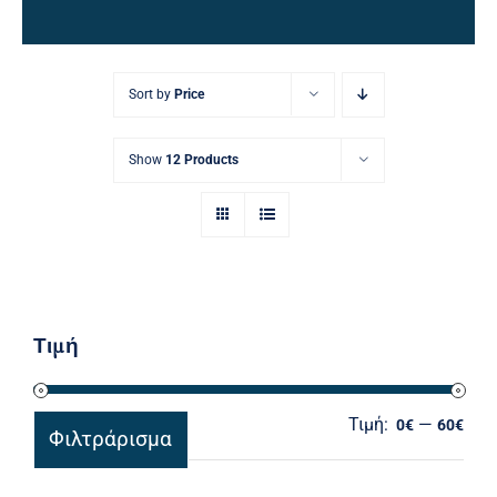
Ηλεκτρολογικός Εξοπλισμός
Προσωπική Φροντίδα
Sort by
Price
Show
12 Products
Τιμή
Τιμή:
—
Ελά
Μέγ
0€
60€
Φιλτράρισμα
τιμ
τιμ