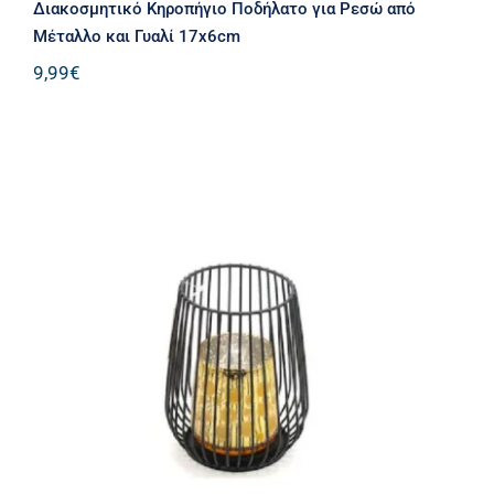
Διακοσμητικό Κηροπήγιο Ποδήλατο για Ρεσώ από
Μέταλλο και Γυαλί 17x6cm
9,99
€
Διακοσμητικό Μεταλλικό Κηροπήγιο
Καλάθι σε Μαύρο Χρώμα 15×12.5cm