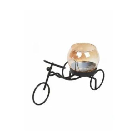
Διακοσμητικό Κηροπήγιο Ποδήλατο
για Ρεσώ από Μέταλλο και Γυαλί
17x6cm