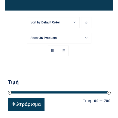
Ηλεκτρολογικός Εξοπλισμός
Προσωπική Φροντίδα
Sort by
Default Order
Show
36 Products
Τιμή
Τιμή:
—
Ελά
Μέγ
0€
70€
Φιλτράρισμα
τιμ
τιμ