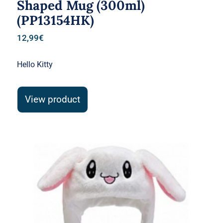
Shaped Mug (300ml)
(PP13154HK)
12,99
€
Hello Kitty
View product