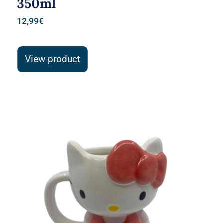
350ml
12,99
€
View product
3D Κεραμική Κούπα Hello Kitty σε
ροζ Χρώμα 450ml