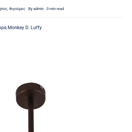
Κήπος
,
Φιγούρες
By
admin
0 min read
ύρα Monkey D. Luffy