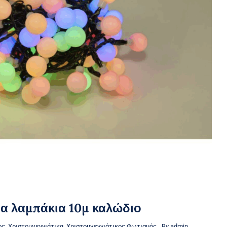
α λαμπάκια 10μ καλώδιο
ος
,
Χριστουγεννιάτικα
,
Χριστουγεννιάτικος Φωτισμός
By
admin