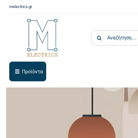
Skip
melectrics.gr
to
content
Search
for:
Προϊόντα