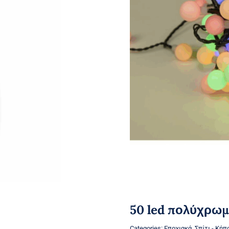
50 led πολύχρωμ
Categories:
Εποχιακά
,
Σπίτι - Κήπ