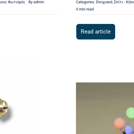
ικος Φωτισμός
By
admin
Categories:
Εποχιακά
,
Σπίτι - Κήπ
0 min read
Read article