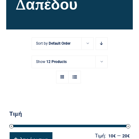
Δαπέδου
Ηλεκτρολογικός Εξοπλισμός
Προσωπική Φροντίδα
Sort by
Default Order
Show
12 Products
Τιμή
Τιμή:
—
Ελά
Μέγ
10€
20€