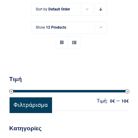
Ηλεκτρολογικός Εξοπλισμός
Sort by
Default Order
Προσωπική Φροντίδα
Show
12 Products
Τιμή
Τιμή:
—
Ελά
Μέγ
0€
10€
Φιλτράρισμα
τιμ
τιμ
Κατηγορίες