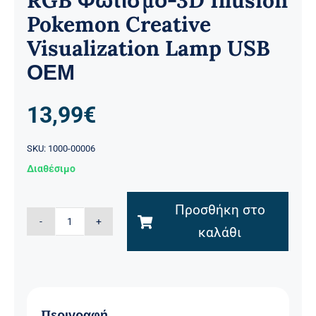
RGB Φωτισμό-3D Illusion
Pokemon Creative
Visualization Lamp USB
ΟΕΜ
13,99
€
SKU:
1000-00006
Διαθέσιμο
Προσθήκη στο
Διακοσμητικό
καλάθι
Φωτιστικό
Pokemon
Mewtwo
με
Περιγραφή