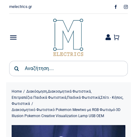
Skip
melectrics.gr
to
content
Toggle
Navigation
Παιδικά & Βρεφικά
Search
for:
Σπίτι – Κήπος
Φωτιστικά
Home
Διακόσμηση
,
Διακοσμητικά Φωτιστικά
,
Επιτραπέζια Παιδικά Φωτιστικά
,
Παιδικά Φωτιστικά
,
Σπίτι - Κήπος
,
Φωτιστικά
Οικιακός Εξοπλισμός
Διακοσμητικό Φωτιστικό Pokemon Mewtwo με RGB Φωτισμό-3D
Illusion Pokemon Creative Visualization Lamp USB ΟΕΜ
Ψύξη & Θέρμανση