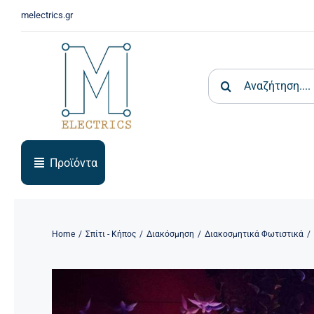
Skip
melectrics.gr
to
content
Search
for:
Προϊόντα
Home
Σπίτι - Κήπος
Διακόσμηση
Διακοσμητικά Φωτιστικά