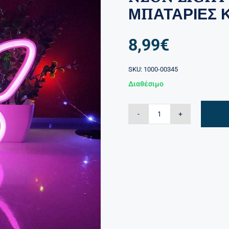
ΜΠΑΤΑΡΙΕΣ Κ
8,99
€
SKU:
1000-00345
Διαθέσιμο
NEON
LIGHT
ΠΕΤΑΛΟΥΔΑ
ΡΟΖ
ΜΕ
ΜΠΑΤΑΡΙΕΣ
ΚΑΙ
USB