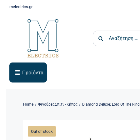
Skip
melectrics.gr
to
content
Search
for:
Προϊόντα
Home
Φιγούρες
,
Σπίτι - Κήπος
Diamond Deluxe: Lord Of The Ring
Out of stock