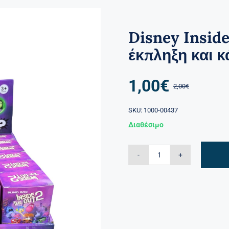
Disney Inside
έκπληξη και κ
1,00
€
2,00
€
SKU:
1000-00437
Διαθέσιμο
Disney
Inside
Out
κουτάκι
με