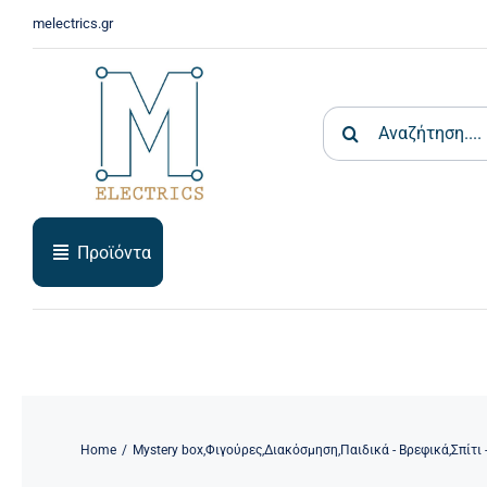
Skip
melectrics.gr
to
content
Search
for:
Προϊόντα
Home
Mystery box
,
Φιγούρες
,
Διακόσμηση
,
Παιδικά - Βρεφικά
,
Σπίτι 