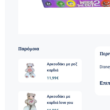
Παρόμοια
Περ
Αρκουδάκι με ροζ
Disne
καρδιά
11,99
€
Επι
Αρκουδάκι με
καρδιά love you