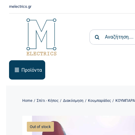
Skip
melectrics.gr
to
content
Search
for:
Προϊόντα
Home
Σπίτι - Κήπος
Διακόσμηση
Κουμπαράδες
ΚΟΥΜΠΑΡΑΣ
Out of stock