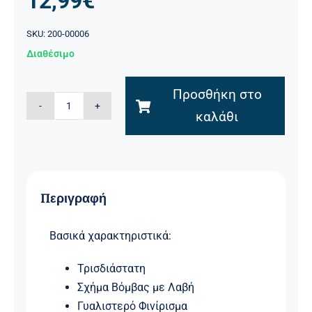
12,99
€
SKU:
200-00006
Διαθέσιμο
Προσθήκη στο
ΟΕΜ
καλάθι
ZD717-
1
3D
Κεραμική
Περιγραφή
Κούπα
Βόμβα
Βασικά χαρακτηριστικά:
–
F-
Τρισδιάστατη
BOMB
Σχήμα Βόμβας με Λαβή
400ml
Γυαλιστερό Φινίρισμα