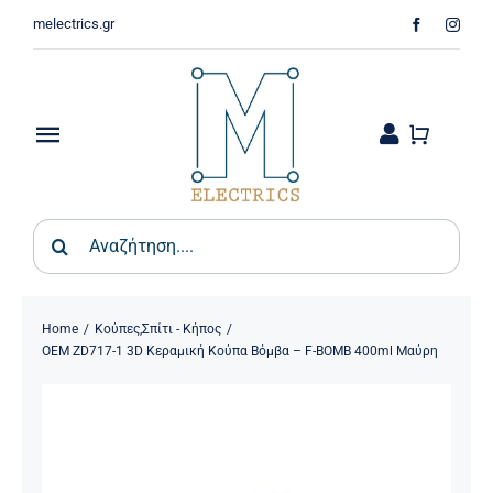
Skip
melectrics.gr
to
content
Toggle
Navigation
Παιδικά & Βρεφικά
Search
for:
Σπίτι – Κήπος
Φωτιστικά
Home
Κούπες
,
Σπίτι - Κήπος
ΟΕΜ ZD717-1 3D Κεραμική Κούπα Βόμβα – F-BOMB 400ml Μαύρη
Οικιακός Εξοπλισμός
Ψύξη & Θέρμανση