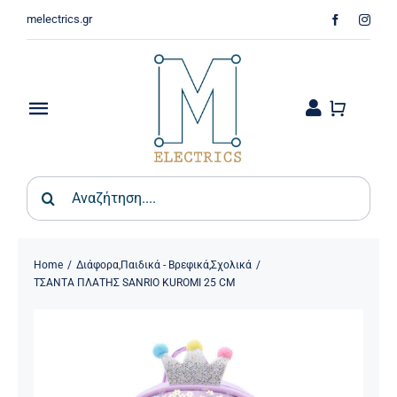
Skip
melectrics.gr
to
content
Toggle
Navigation
Παιδικά & Βρεφικά
Search
for:
Σπίτι – Κήπος
Φωτιστικά
Home
Διάφορα
,
Παιδικά - Βρεφικά
,
Σχολικά
ΤΣΑΝΤΑ ΠΛΑΤΗΣ SANRIO KUROMI 25 CM
Οικιακός Εξοπλισμός
Ψύξη & Θέρμανση