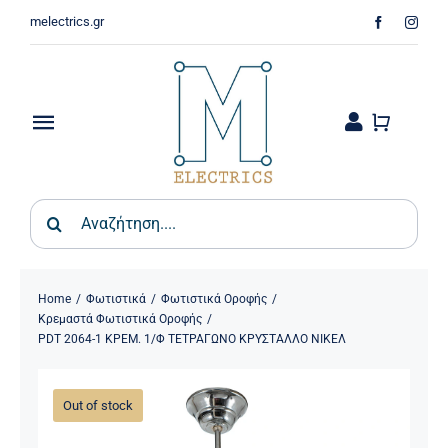
Skip
melectrics.gr
to
content
Toggle
Navigation
Παιδικά & Βρεφικά
Search
for:
Σπίτι – Κήπος
Φωτιστικά
Home
Φωτιστικά
Φωτιστικά Οροφής
Κρεμαστά Φωτιστικά Οροφής
PDT 2064-1 ΚΡΕΜ. 1/Φ ΤΕΤΡΑΓΩΝΟ ΚΡΥΣΤΑΛΛΟ ΝΙΚΕΛ
Οικιακός Εξοπλισμός
Out of stock
Ψύξη & Θέρμανση