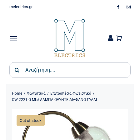
Skip
melectrics.gr
to
content
Toggle
Navigation
Παιδικά & Βρεφικά
Search
for:
Σπίτι – Κήπος
Φωτιστικά
Home
Φωτιστικά
Επιτραπέζια Φωτιστικά
CW 2221 G ML# ΛΑΜΠΑ ΟΞΥΝΤΕ ΔΙΑΦΑΝΟ ΓΥΑΛΙ
Οικιακός Εξοπλισμός
Out of stock
Ψύξη & Θέρμανση