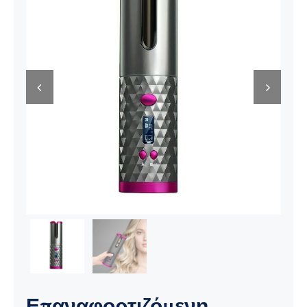
Ηλεκτρολογικός Εξοπλισμός
Προσωπική Φροντίδα


Επαναφορτιζόμενη