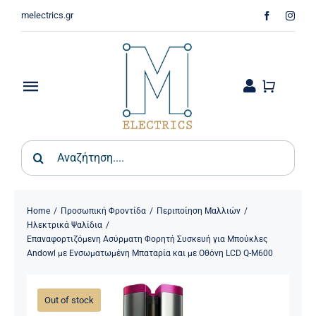
Skip
melectrics.gr
to
content
Toggle
Navigation
Παιδικά & Βρεφικά
Search
for:
Σπίτι – Κήπος
Φωτιστικά
Home
Προσωπική Φροντίδα
Περιποίηση Μαλλιών
Ηλεκτρικά Ψαλίδια
Επαναφορτιζόμενη Ασύρματη Φορητή Συσκευή για Μπούκλες
Οικιακός Εξοπλισμός
Andowl με Ενσωματωμένη Μπαταρία και με Οθόνη LCD Q-M600
Ψύξη & Θέρμανση
Out of stock