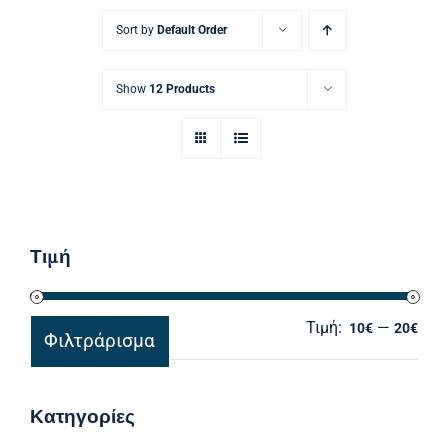
Ηλεκτρολογικός Εξοπλισμός
Sort by
Default Order
Προσωπική Φροντίδα
Show
12 Products
Τιμή
Τιμή:
—
Ελά
Μέγ
10€
20€
Φιλτράρισμα
τιμ
τιμ
Κατηγορίες