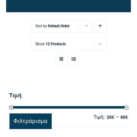
Ηλεκτρολογικός Εξοπλισμός
Προσωπική Φροντίδα
Sort by
Default Order
Show
12 Products
Τιμή
Τιμή:
—
Ελά
Μέγ
20€
60€
Φιλτράρισμα
τιμ
τιμ