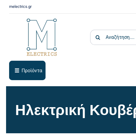
Skip
melectrics.gr
to
content
Search
for:
Προϊόντα
Ηλεκτρική Κουβέ