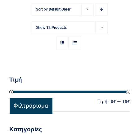
Ηλεκτρολογικός Εξοπλισμός
Sort by
Default Order
Προσωπική Φροντίδα
Show
12 Products
Τιμή
Τιμή:
—
Ελά
Μέγ
0€
10€
Φιλτράρισμα
τιμ
τιμ
Κατηγορίες