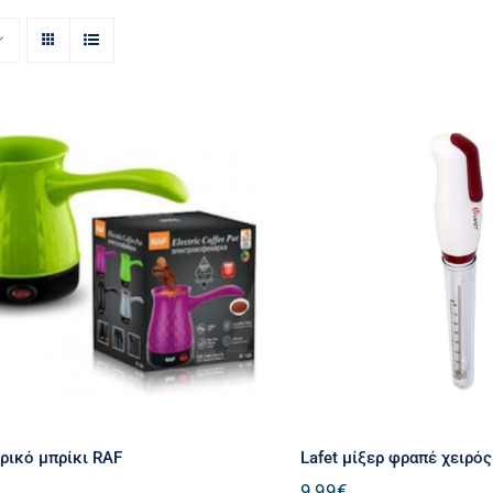
Ηλεκτρικό μπρίκι RAF
Lafet μίξερ φραπ
ρικό μπρίκι RAF
Lafet μίξερ φραπέ χειρός
9,99
€