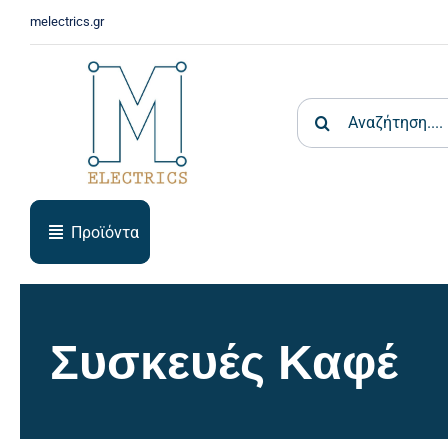
Skip
melectrics.gr
to
content
Search
for:
Προϊόντα
Συσκευές Καφέ