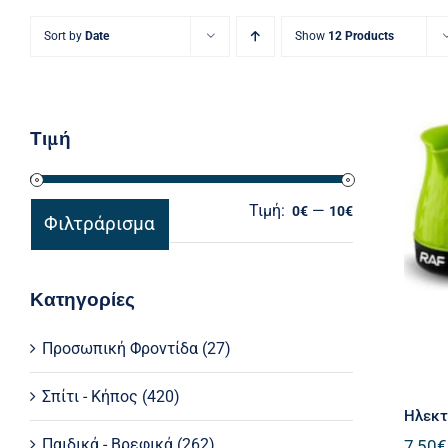
Sort by
Date
Show
12 Products
Τιμή
Τιμή:
—
Ελάχιστη
Μέγιστη
0€
10€
Φιλτράρισμα
τιμή
τιμή
Κατηγορίες
Προσωπική Φροντίδα
(27)
Σπίτι - Κήπος
(420)
Ηλεκτ
Παιδικά - Βρεφικά
(262)
7,50
€