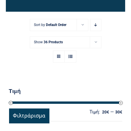
Ηλεκτρολογικός Εξοπλισμός
Προσωπική Φροντίδα
Sort by
Default Order
Show
36 Products
Τιμή
Τιμή:
—
Ελά
Μέγ
20€
30€
Φιλτράρισμα
τιμ
τιμ