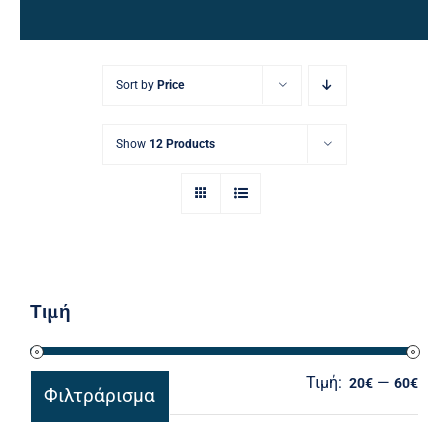
Ηλεκτρολογικός Εξοπλισμός
Προσωπική Φροντίδα
Sort by
Price
Show
12 Products
Τιμή
Τιμή:
—
Ελά
Μέγ
20€
60€
Φιλτράρισμα
τιμ
τιμ