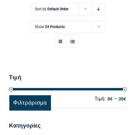
Ηλεκτρολογικός Εξοπλισμός
Sort by
Default Order
Προσωπική Φροντίδα
Show
24 Products
Τιμή
Τιμή:
—
Ελά
Μέγ
0€
20€
Φιλτράρισμα
τιμ
τιμ
Κατηγορίες