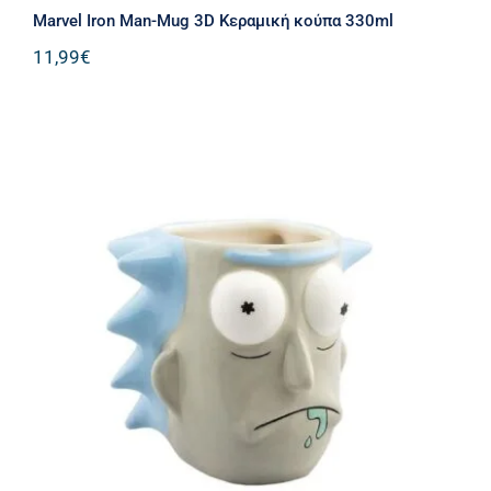
Marvel Iron Man-Mug 3D Κεραμική κούπα 330ml
11,99
€
OEM 0555 Rick and Morty – Rick
Sanchez Κούπα Κεραμική Γκρι 500ml