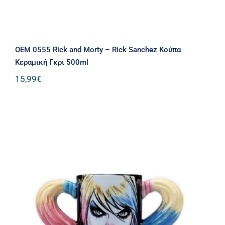
OEM 0555 Rick and Morty – Rick Sanchez Κούπα
Κεραμική Γκρι 500ml
15,99
€
OEM 3D Κεραμική Κούπα DC Comics
Harley Quinn Shaped 350ml