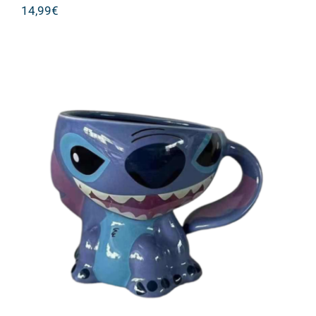
14,99
€
3D Κεραμική Κούπα Lilo & Stitch σε
Μπλε Χρώμα 450ml