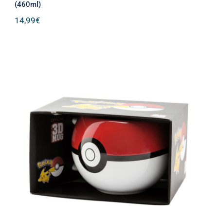
(460ml)
14,99
€
Abysse Pokemon – 3D Pokeball Mug
(300ml) (MG1137)