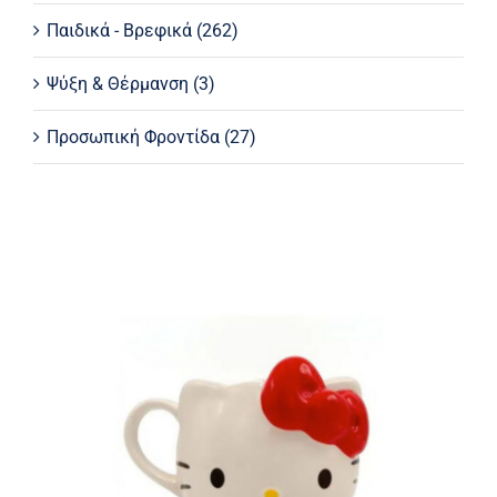
Παιδικά - Βρεφικά
(262)
Ψύξη & Θέρμανση
(3)
Προσωπική Φροντίδα
(27)
3D Κεραμική Κούπα Hello Kitty σε
Κόκκινο Χρώμα 350ml