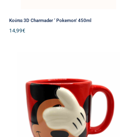
Kούπα 3D Charmader ‘ Pokemon’ 450ml
14,99
€
Kούπα 3D Mickey Mouse 300ml