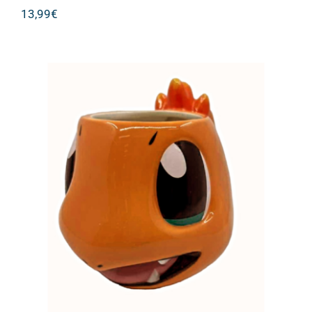
13,99
€
Kούπα 3D Charmader ‘ Pokemon’
450ml