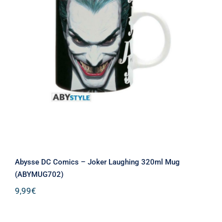
Abysse DC Comics – Joker Laughing
320ml Mug (ABYMUG702)
Abysse DC Comics – Joker Laughing 320ml Mug
(ABYMUG702)
9,99
€