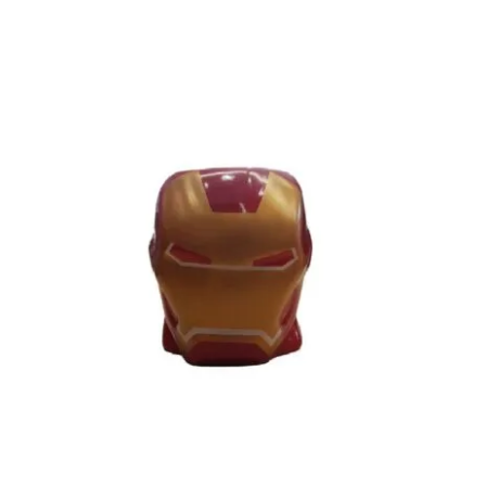
Marvel Iron Man-Mug 3D Κεραμική
κούπα 330ml