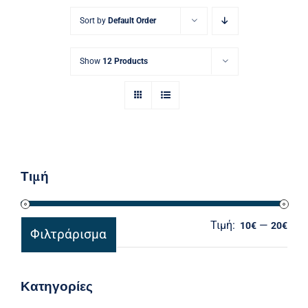
Ηλεκτρολογικός Εξοπλισμός
Sort by
Default Order
Προσωπική Φροντίδα
Show
12 Products
Τιμή
Τιμή:
—
Ελά
Μέγ
10€
20€
Φιλτράρισμα
τιμ
τιμ
Κατηγορίες