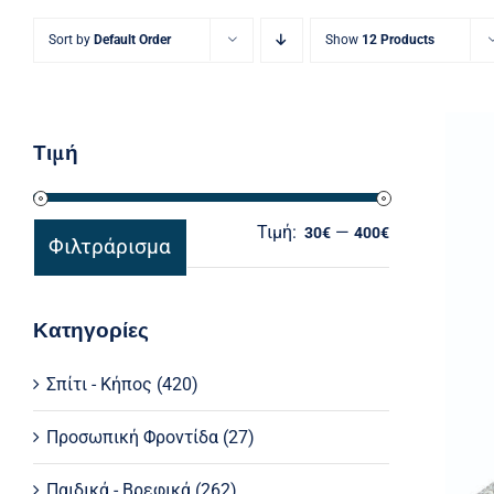
Sort by
Default Order
Show
12 Products
Τιμή
Τιμή:
—
Ελάχιστη
Μέγιστη
30€
400€
Φιλτράρισμα
τιμή
τιμή
P
Κατηγορίες
Χ
Σπίτι - Κήπος
(420)
Προσωπική Φροντίδα
(27)
Παιδικά - Βρεφικά
(262)