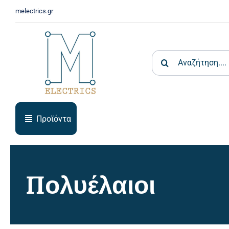
Skip
melectrics.gr
to
content
Search
for:
Προϊόντα
Πολυέλαιοι