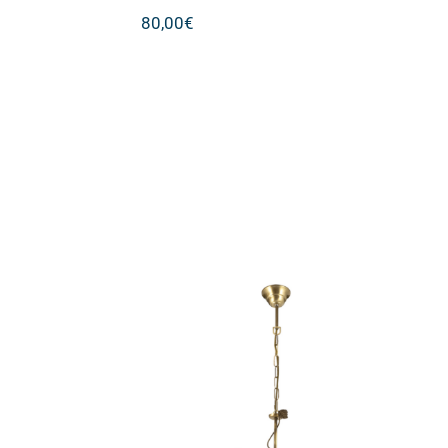
80,00
€
K# 3/Φ
PDT 2042-3 AB # 3/Φ
ΛΑΣΤΙΚΟ
ΣΚΕΛΕΤΟΣ ΦΥΛΛΟ ΜΕΛΙ
Ε-14
ΓΥΑΛΙΑ 3ΧΕ14