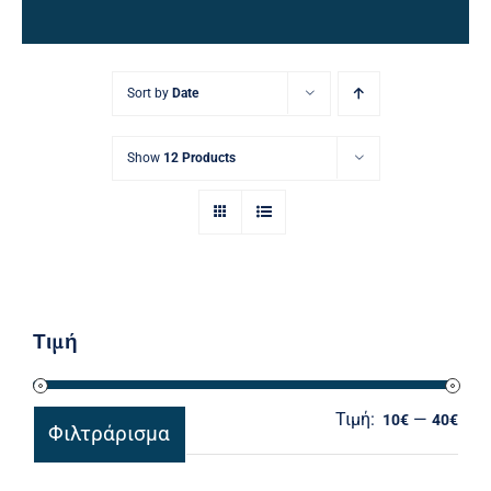
Ηλεκτρολογικός Εξοπλισμός
Προσωπική Φροντίδα
Sort by
Date
Show
12 Products
Τιμή
Τιμή:
—
Ελά
Μέγ
10€
40€
Φιλτράρισμα
τιμ
τιμ