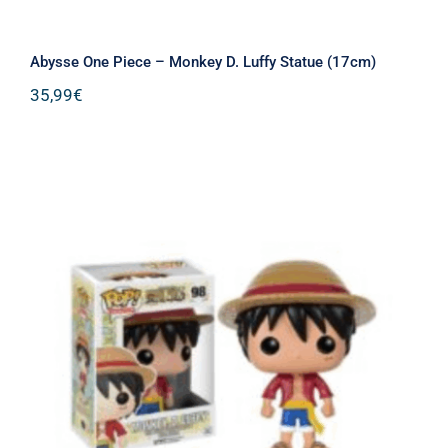
Abysse One Piece – Monkey D. Luffy Statue (17cm)
35,99
€
Funko Pop! Animation: One Piece –
Monkey. D. Luffy #98 Vinyl Figure