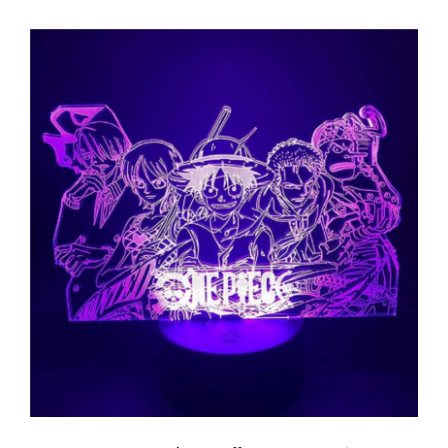
One Piece Group Monkey.D.Fuffy
Διακοσμητικό Φωτιστικό με RGB
Φωτισμό -3D Illusion Creative
Visualization Lamp LED USB/2AA
20x12cm