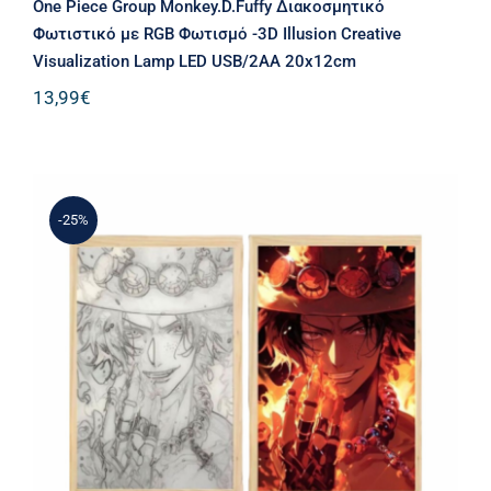
One Piece Group Monkey.D.Fuffy Διακοσμητικό
Φωτιστικό με RGB Φωτισμό -3D Illusion Creative
Visualization Lamp LED USB/2AA 20x12cm
13,99
€
-25%
Φωτιζόμενη Κορνίζα LED Portgas D.
Ace-One Piece