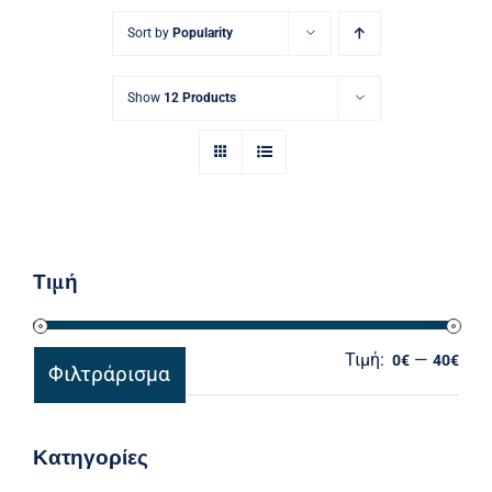
Ηλεκτρολογικός Εξοπλισμός
Sort by
Popularity
Προσωπική Φροντίδα
Show
12 Products
Τιμή
Τιμή:
—
Ελά
Μέγ
0€
40€
Φιλτράρισμα
τιμ
τιμ
Κατηγορίες