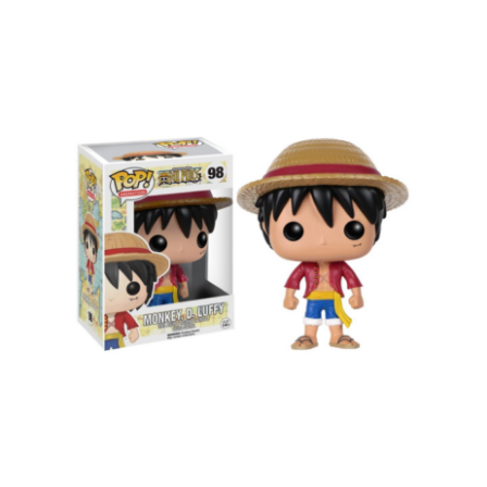
Funko Pop! Animation: One Piece –
Monkey. D. Luffy #98 Vinyl Figure