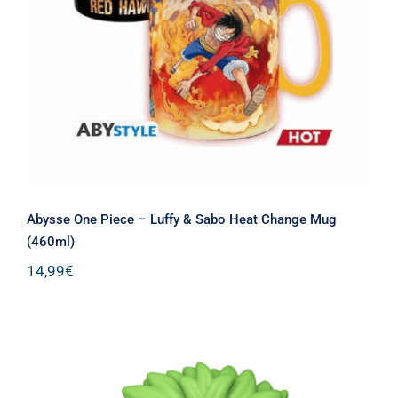
Abysse One Piece – Luffy & Sabo Heat
Change Mug (460ml)
Abysse One Piece – Luffy & Sabo Heat Change Mug
(460ml)
14,99
€