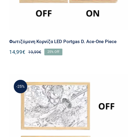
Φωτιζόμενη Κορνίζα LED Portgas D. Ace-One Piece
14,99
€
19,99
€
25% Off
-25%
Φωτιζόμενη Κορνίζα LED Roronoa
Zoro – One Piece