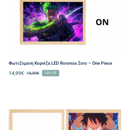
Φωτιζόμενη Κορνίζα LED Roronoa Zoro – One Piece
14,99
€
19,99
€
25% Off