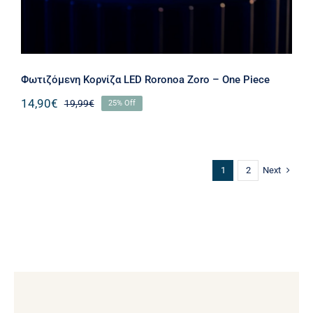
Φωτιζόμενη Κορνίζα LED Roronoa Zoro – One Piece
14,90
€
19,99
€
25% Off
Next
1
2