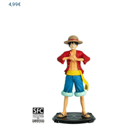
4,99
€
Abysse One Piece – Monkey D. Luffy
Statue (17cm)