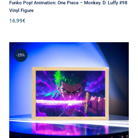
Funko Pop! Animation: One Piece – Monkey. D. Luffy #98
Vinyl Figure
16,99
€
-25%
Φωτιζόμενη Κορνίζα LED Roronoa
Zoro – One Piece