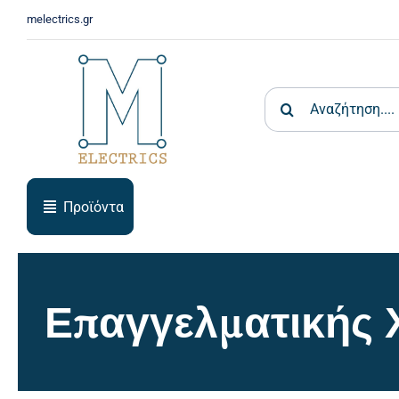
Skip
melectrics.gr
to
content
Search
for:
Προϊόντα
Επαγγελματικής