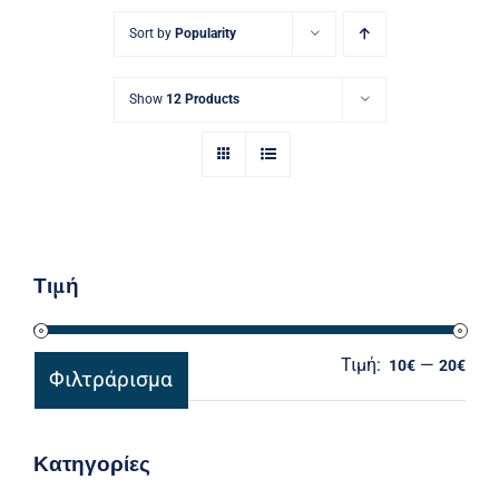
Ηλεκτρολογικός Εξοπλισμός
Sort by
Popularity
Προσωπική Φροντίδα
Show
12 Products
Τιμή
Τιμή:
—
Ελά
Μέγ
10€
20€
Φιλτράρισμα
τιμ
τιμ
Κατηγορίες