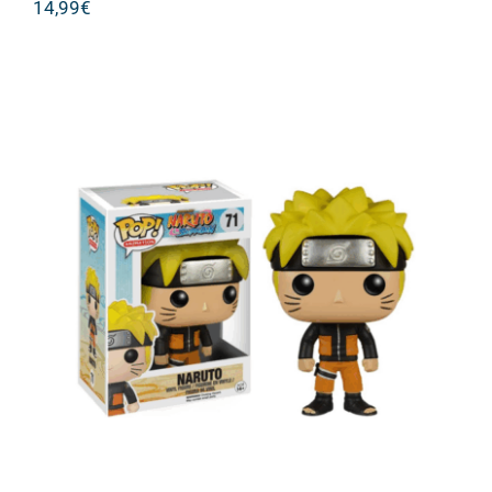
14,99
€
Funko Pop! Animation: Naruto
Shippuden – Naruto #71 Vinyl Figure