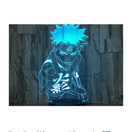
Naruto Uzumaki Διακοσμητικό
Φωτιστικό με RGB Φωτισμό-3D
Illusion Creative Visualization Lamp
LED USB/2AA