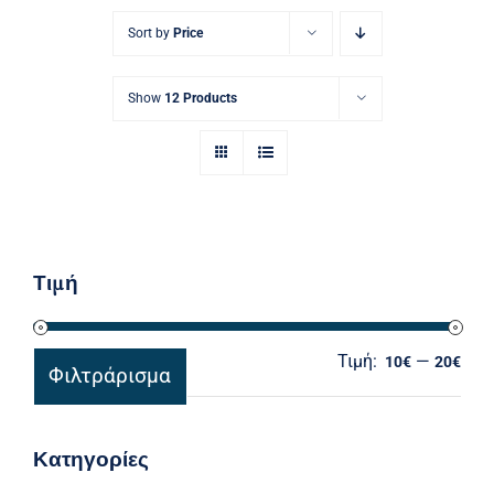
Ηλεκτρολογικός Εξοπλισμός
Sort by
Price
Προσωπική Φροντίδα
Show
12 Products
Τιμή
Τιμή:
—
Ελά
Μέγ
10€
20€
Φιλτράρισμα
τιμ
τιμ
Κατηγορίες