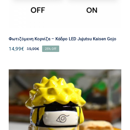
Φωτιζόμενη Κορνίζα – Κάδρο LED Jujutsu Kaisen Gojo
14,99
€
19,99
€
25% Off
Κεραμική Κούπα με Καπάκι Naruto
Uzumaki 450ml