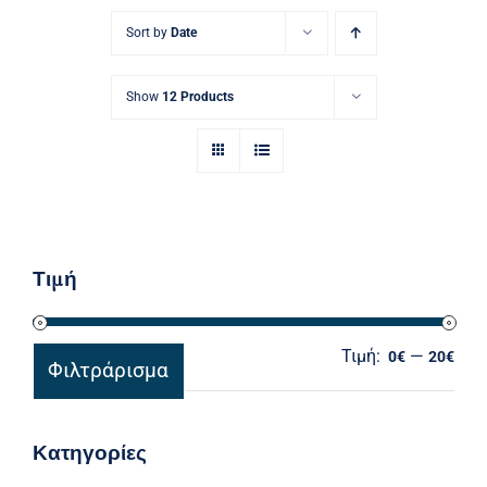
Ηλεκτρολογικός Εξοπλισμός
Sort by
Date
Προσωπική Φροντίδα
Show
12 Products
Τιμή
Τιμή:
—
Ελά
Μέγ
0€
20€
Φιλτράρισμα
τιμ
τιμ
Κατηγορίες