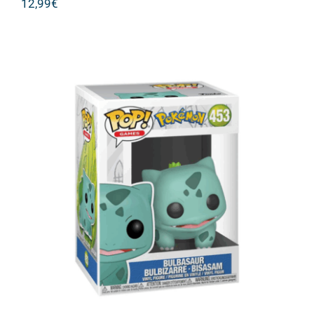
12,99
€
Funko Pop! Games: Pokemon –
Bulbasaur Bulbizarre – Bisasam #453
Vinyl Figure