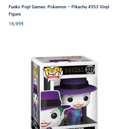
Funko Pop! Games: Pokemon – Pikachu #353 Vinyl
Figure
16,99
€
Funko Pop! DC Heroes: Batman 1989 –
The Joker* (with Hat-Batman 1989
Movie) #337 Vinyl Figure