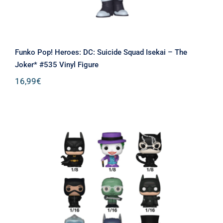
Funko Pop! Heroes: DC: Suicide Squad Isekai – The
Joker* #535 Vinyl Figure
16,99
€
Funko Bitty Pop! Singles: Batman 85th
Vinyl Figures