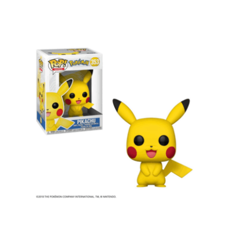
Funko Pop! Games: Pokemon –
Pikachu #353 Vinyl Figure