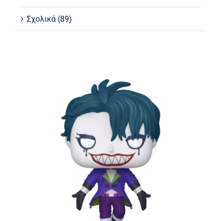
Σχολικά
(89)
Funko Pop! Heroes: DC: Suicide
Squad Isekai – The Joker* #535 Vinyl
Figure