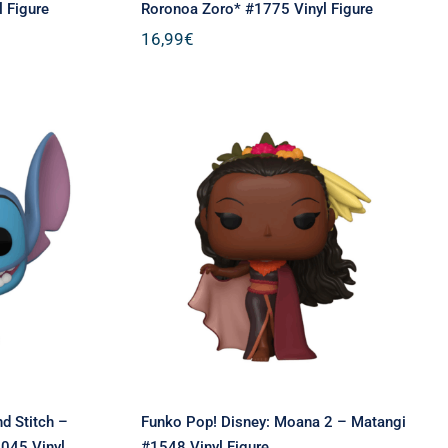
l Figure
Roronoa Zoro* #1775 Vinyl Figure
16,99
€
ey: Lilo
Funko Pop! Disney: Moana
Stitch
2 – Matangi #1548 Vinyl
) #1045
Figure
re
nd Stitch –
Funko Pop! Disney: Moana 2 – Matangi
1045 Vinyl
#1548 Vinyl Figure