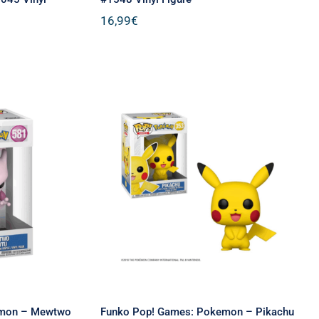
16,99
€
ames:
Funko Pop! Games:
two #581
Pokemon – Pikachu #353
re
Vinyl Figure
emon – Mewtwo
Funko Pop! Games: Pokemon – Pikachu