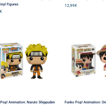
inyl Figures
12,99
€
€
Funko Pop! Animation:
Funko Pop! Ani
Naruto Shippuden –
One Piece – Mon
aruto #71 Vinyl Figure
Luffy #98 Vinyl
Pop! Animation: Naruto Shippuden
Funko Pop! Animation: On