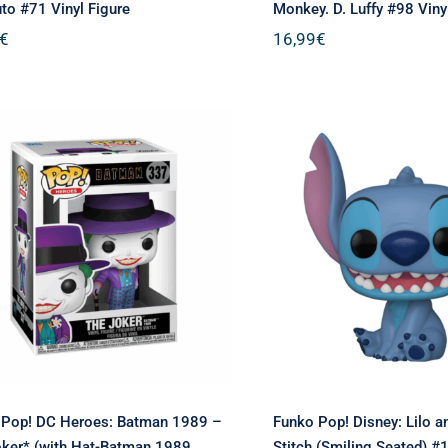
to #71 Vinyl Figure
Monkey. D. Luffy #98 Viny
€
16,99
€
Funko Pop! DC Heroes:
Funko Pop! Disn
atman 1989 – The Joker*
and Stitch – 
(with Hat-Batman 1989
(Smiling Seated
ovie) #337 Vinyl Figure
Vinyl Figu
 Pop! DC Heroes: Batman 1989 –
Funko Pop! Disney: Lilo a
ker* (with Hat-Batman 1989
Stitch (Smiling Seated) #