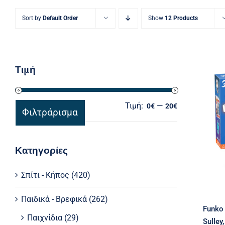
Sort by
Default Order
Show
12 Products
Τιμή
F
Τιμή:
—
Ελάχιστη
Μέγιστη
0€
20€
Φιλτράρισμα
τιμή
τιμή
Κατηγορίες
Σπίτι - Κήπος
(420)
Παιδικά - Βρεφικά
(262)
Funko 
Παιχνίδια
(29)
Sulley