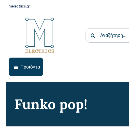
Skip
melectrics.gr
to
content
Search
for:
Προϊόντα
Funko pop!