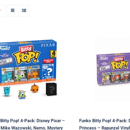
unko Bitty Pop! 4-Pack:
Disney Pixar – Sulley,
Funko Bitty Pop!
Mike Wazowski, Nemo,
Disney Princ
Mystery Pop! Vinyl
Rapunzel Vinyl 
Figures
Bitty Pop! 4-Pack: Disney Pixar –
Funko Bitty Pop! 4-Pack: 
, Mike Wazowski, Nemo, Mystery
Princess – Rapunzel Vinyl