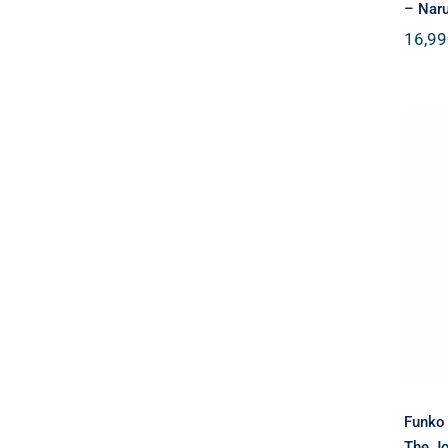
– Naru
16,99
B
M
Funko
The Jo