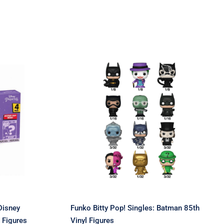
 4-Pack:
Funko Bitty Pop! Singles:
ess –
Batman 85th Vinyl Figures
Figures
Disney
Funko Bitty Pop! Singles: Batman 85th
 Figures
Vinyl Figures