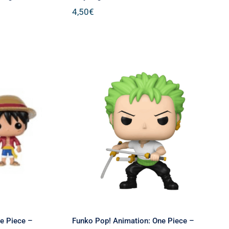
4,50
€
mation:
Funko Pop! Animation:
key. D.
One Piece – Roronoa
 Figure
Zoro* #1775 Vinyl Figure
e Piece –
Funko Pop! Animation: One Piece –