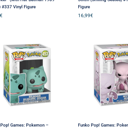
 #337 Vinyl Figure
Figure
€
16,99
€
Funko Pop! Games:
Funko Pop! G
Pokemon – Bulbasaur
Pokemon – Mew
Bulbizarre – Bisasam
Vinyl Figu
#453 Vinyl Figure
 Pop! Games: Pokemon –
Funko Pop! Games: Pok